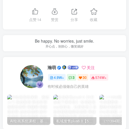
点赞
14
赞赏
分享
收藏
Be happy. No worries, just smile.
开心点，别担心，微笑就好
瀚萌
关注
4.9W+
3
30
574W+
有时候必须做自己的英雄
AI绘画系统课程，基础入门-实战案例-商业应用
私域发售plus6.0【5月份线下课录音】/全域套装sop流程包，社群发售工具套装模型