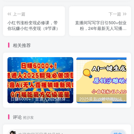
上一篇
下一篇
小红书涨粉变现必修课，带
直播间写写字日引500+创业
你玩赚小红书变现（9节课）
粉，24年最新无人写播教
程！单场五位数变现
相关推荐
日赚6000+！普通人2025翻身必做项目，抖音Ai无人直播躺赚新风口，0门槛吃官方亿级流量
评论
抢沙发