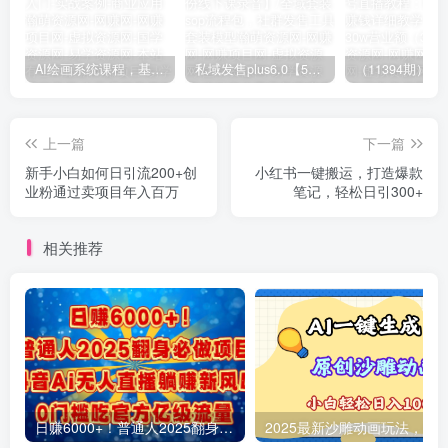
AI绘画系统课程，基础入门-实战案例-商业应用
私域发售plus6.0【5月份线下课录音】/全域套装sop流程包，社群发售工具套装模型
上一篇
下一篇
新手小白如何日引流200+创
小红书一键搬运，打造爆款
业粉通过卖项目年入百万
笔记，轻松日引300+
相关推荐
日赚6000+！普通人2025翻身必做项目，抖音Ai无人直播躺赚新风口，0门槛吃官方亿级流量