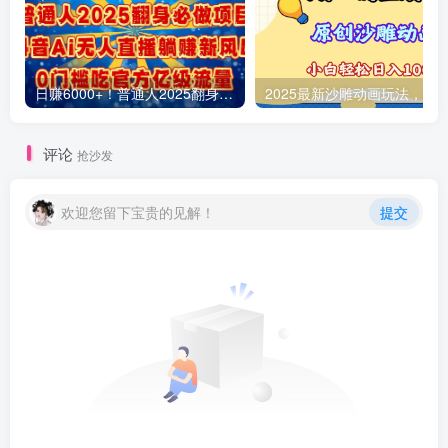
日赚6000+！普通人2025翻身必做项目，抖音Ai无人直播躺赚新风口，0门槛吃官方亿级流量
评论
抢沙发
欢迎您留下宝贵的见解！
提交