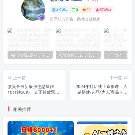
4.9W+
3
30
574W+
照亮前方的路，路就会被找到
AI绘画系统课程，基础入门-实战案例-商业应用
私域发售plus6.0【5月份线下课录音】/全域套装sop流程包，社群发售工具套装模型
上一篇
下一篇
微头条最新最强连怼操作，
2024年抖店线上直播课，店
10分钟50条，真正解放双
铺搭建/选品/达人/商品卡流
手，月入1w+
量/起店高阶玩法
相关推荐