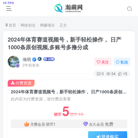
首页
网络创业
网赚项目
正文
2024年体育赛道视频号，新手轻松操作， 日产
1000条原创视频,多账号多撸分成
瀚萌
关注
私信
2年前发布
0
34
15
付费资源
2024年体育赛道视频号，新手轻松操作， 日产1000条原创视频,多账号多撸分成
此内容为付费资源，请付费后查看
5
10
萌币
萌币
1
免费
月费会员
萌币
永久会员
登录购买