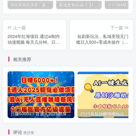
AI绘画系统课程，基础入门-实战案例-商业应用
私域发售plus6.0【5月份线下课录音】/全域套装sop流程包，社群发售工具套装模型
上一篇
下一篇
2024年红海项目.通过ai制作
短剧新玩法，私域变现无门
动漫视频.每天几分钟。日入
槛日入500+零成本操作（附
3000+.小白无脑操...
600G短剧资源）
相关推荐
日赚6000+！普通人2025翻身必做项目，抖音Ai无人直播躺赚新风口，0门槛吃官方亿级流量
评论
抢沙发