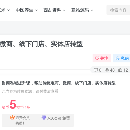
五术
中医养生
西占资料
建站源码
微商、线下门店、实体店转型
关注
私信
0
48
12
财商私域提升课，帮助传统电商、微商、线下门店、实体店转型
此内容为付费资源，请付费后查看
5
10
萌币
萌币
免费
月费会员
永久会员
1
萌币