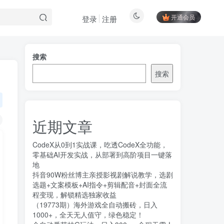
开通会员
登录
注册
搜索
搜索
近期文章
CodeX从0到1实战课，吃透CodeX全功能，
零基础AI开发实战，从部署到高阶项目一键落
地
抖音90W粉丝博主亲授影视剧解说教学，选剧
选题+文案模板+AI指令+剪辑配音+封面全流
程变现，解锁精选独家收益
（19773期）海外游戏全自动搬砖，日入
1000+，全天无人值守，绿色稳定！