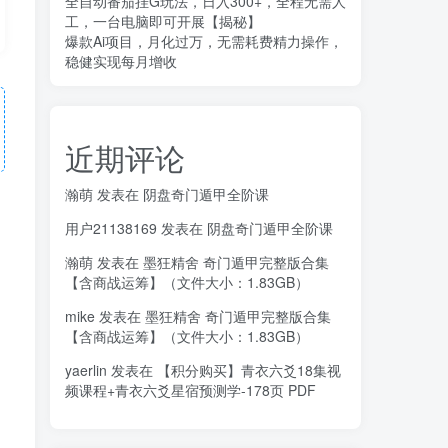
全自动番茄挂G玩法，日入300+，全程无需人
工，一台电脑即可开展【揭秘】
爆款Ai项目，月化过万，无需耗费精力操作，
稳健实现每月增收
近期评论
瀚萌
发表在
阴盘奇门遁甲全阶课
用户21138169
发表在
阴盘奇门遁甲全阶课
瀚萌
发表在
墨狂精舍 奇门遁甲完整版合集
【含商战运筹】（文件大小：1.83GB）
mike
发表在
墨狂精舍 奇门遁甲完整版合集
【含商战运筹】（文件大小：1.83GB）
yaerlin
发表在
【积分购买】青衣六爻18集视
频课程+青衣六爻星宿预测学-178页 PDF