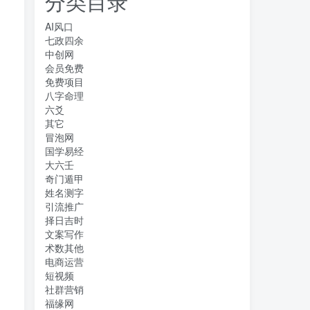
分类目录
AI风口
七政四余
中创网
会员免费
免费项目
八字命理
六爻
其它
冒泡网
国学易经
大六壬
奇门遁甲
姓名测字
引流推广
择日吉时
文案写作
术数其他
电商运营
短视频
社群营销
福缘网