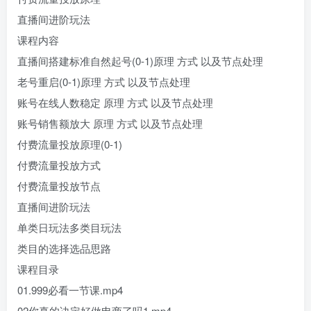
直播间进阶玩法
课程内容
直播间搭建标准自然起号(0-1)原理 方式 以及节点处理
老号重启(0-1)原理 方式 以及节点处理
账号在线人数稳定 原理 方式 以及节点处理
账号销售额放大 原理 方式 以及节点处理
付费流量投放原理(0-1)
付费流量投放方式
付费流量投放节点
直播间进阶玩法
单类日玩法多类目玩法
类目的选择选品思路
课程目录
01.999必看一节课.mp4
02你真的决定好做电商了吗1.mp4