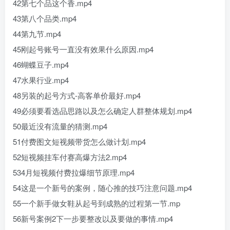
42第七个品这个香.mp4
43第八个品类.mp4
44第九节.mp4
45刚起号账号一直没有效果什么原因.mp4
46蝴蝶豆子.mp4
47水果行业.mp4
48另装的起号方式-高客单价最好.mp4
49必须要看选品思路以及怎么确定人群整体规划.mp4
50最近没有流量的猜测.mp4
51付费图文短视频带货怎么做计划.mp4
52短视频挂车付赛高爆方法2.mp4
534月短视频付费拉爆细节原理.mp4
54这是一个新号的案例，随心推的技巧注意问题.mp4
55一个新手做女鞋从起号到成熟的过程第一节.mp
56新号案例2下一步要整改以及要做的事情.mp4