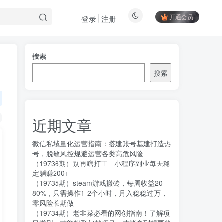
开通会员
登录
注册
搜索
搜索
近期文章
微信私域量化运营指南：搭建账号基建打造热
号，脱敏风控规避运营各类高危风险
（19736期）别再瞎打工！小程序副业每天稳
定躺赚200+
（19735期）steam游戏搬砖，每周收益20-
80%，只需操作1-2个小时，月入稳稳过万，
零风险长期做
（19734期）老韭菜必看的网创指南！了解项