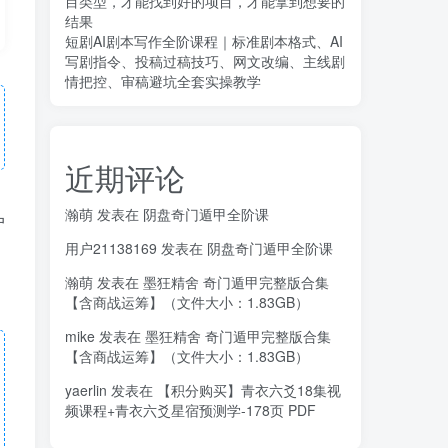
目类型，才能找到好的项目，才能拿到想要的
结果
短剧AI剧本写作全阶课程｜标准剧本格式、AI
写剧指令、投稿过稿技巧、网文改编、主线剧
情把控、审稿避坑全套实操教学
近期评论
瀚萌
发表在
阴盘奇门遁甲全阶课
户
用户21138169
发表在
阴盘奇门遁甲全阶课
瀚萌
发表在
墨狂精舍 奇门遁甲完整版合集
【含商战运筹】（文件大小：1.83GB）
mike
发表在
墨狂精舍 奇门遁甲完整版合集
【含商战运筹】（文件大小：1.83GB）
yaerlin
发表在
【积分购买】青衣六爻18集视
频课程+青衣六爻星宿预测学-178页 PDF