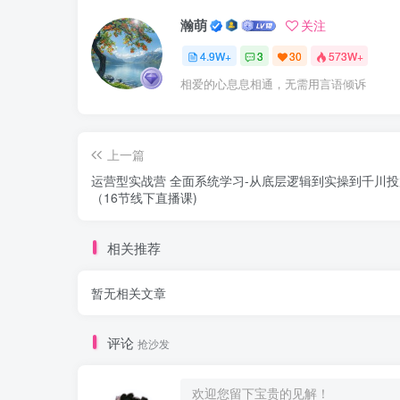
瀚萌
关注
4.9W+
3
30
573W+
相爱的心息息相通，无需用言语倾诉
上一篇
运营型实战营 全面系统学习-从底层逻辑到实操到千川投
（16节线下直播课)
相关推荐
暂无相关文章
评论
抢沙发