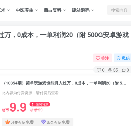
五术
中医养生
西占资料
建站源码
过万，0成本，一单利润20（附 500G安卓游戏
关注
私信
0
35
0
（10354期）简单玩游戏也能月入过万，0成本，一单利润20（附 500G安卓游戏分类系列）
此内容为付费资源，请付费后查看
9.9
限时特惠
99
萌币
萌币
免费
免费
月费会员
永久会员