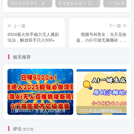
AI绘画系统课程，基础入门-实战案例-商业应用
私域发售plus6.0【5月份线下课录音】/全域套装sop流程包，社群发售工具套装模型
上一篇
下一篇
2024最火快手磁力无人播剧
视频号AI美女，当天见收
玩法，解放双手日入500+
益，小白可做无脑搬砖，日
入1000+的好项目
相关推荐
日赚6000+！普通人2025翻身必做项目，抖音Ai无人直播躺赚新风口，0门槛吃官方亿级流量
评论
抢沙发