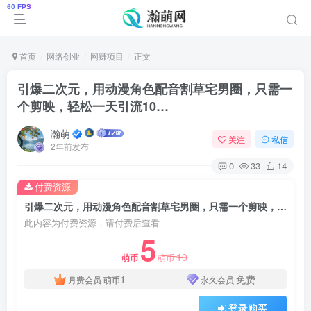
首页
网络创业
网赚项目
正文
引爆二次元，用动漫角色配音割草宅男圈，只需一
个剪映，轻松一天引流10…
瀚萌
关注
私信
2年前发布
0
33
14
付费资源
引爆二次元，用动漫角色配音割草宅男圈，只需一个剪映，轻松一天引流10…
此内容为付费资源，请付费后查看
5
10
萌币
萌币
1
免费
月费会员
萌币
永久会员
登录购买