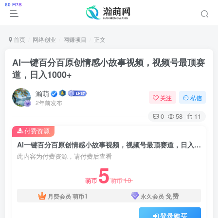
首页
网络创业
网赚项目
正文
AI一键百分百原创情感小故事视频，视频号最顶赛
道，日入1000+
瀚萌
关注
私信
2年前发布
0
58
11
付费资源
AI一键百分百原创情感小故事视频，视频号最顶赛道，日入1000+
此内容为付费资源，请付费后查看
5
10
萌币
萌币
1
免费
月费会员
萌币
永久会员
登录购买