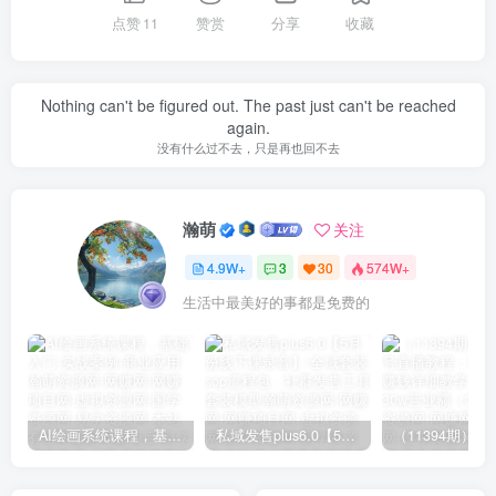
点赞
11
赞赏
分享
收藏
Nothing can't be figured out. The past just can't be reached
again.
没有什么过不去，只是再也回不去
瀚萌
关注
4.9W+
3
30
574W+
生活中最美好的事都是免费的
AI绘画系统课程，基础入门-实战案例-商业应用
私域发售plus6.0【5月份线下课录音】/全域套装sop流程包，社群发售工具套装模型