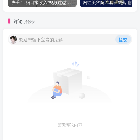
快手“宝妈日常收入”视频连怼，最快一个小时制作20条视频，评论区上千个“求带”，一条视频引流200+精准创业粉
网红
评论
抢沙发
欢迎您留下宝贵的见解！
提交
暂无评论内容