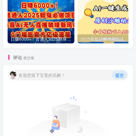
日赚6000+！普通人2025翻身必做项目，抖音Ai无人直播躺赚新风口，0门槛吃官方亿级流量
评论
抢沙发
欢迎您留下宝贵的见解！
提交