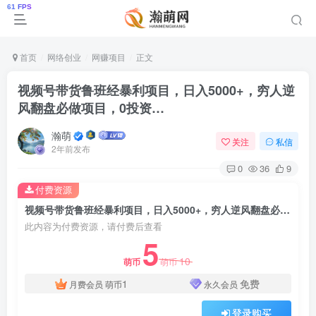
首页
网络创业
网赚项目
正文
视频号带货鲁班经暴利项目，日入5000+，穷人逆
风翻盘必做项目，0投资…
瀚萌
关注
私信
2年前发布
0
36
9
付费资源
视频号带货鲁班经暴利项目，日入5000+，穷人逆风翻盘必做项目，0投资…
此内容为付费资源，请付费后查看
5
10
萌币
萌币
1
免费
月费会员
萌币
永久会员
登录购买