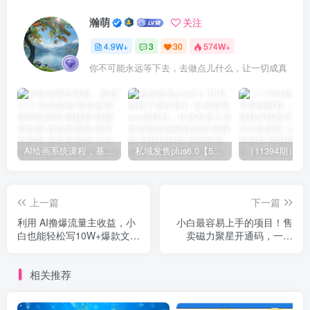
瀚萌
关注
4.9W+
3
30
574W+
你不可能永远等下去，去做点儿什么，让一切成真
AI绘画系统课程，基础入门-实战案例-商业应用
私域发售plus6.0【5月份线下课录音】/全域套装sop流程包，社群发售工具套装模型
上一篇
下一篇
利用 AI撸爆流量主收益，小
小白最容易上手的项目！售
白也能轻松写10W+爆款文
卖磁力聚星开通码，一单
章，轻松日入500+
20，一天十几单，轻松...
相关推荐