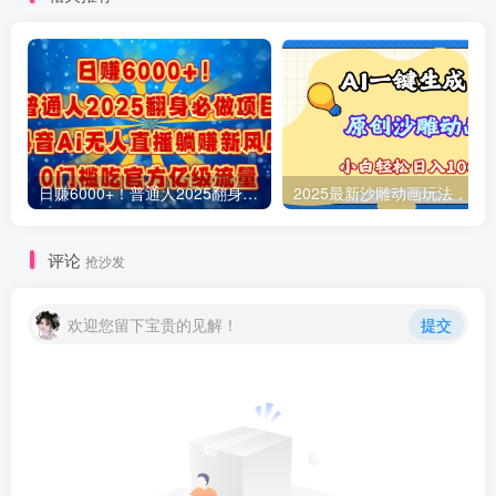
日赚6000+！普通人2025翻身必做项目，抖音Ai无人直播躺赚新风口，0门槛吃官方亿级流量
评论
抢沙发
欢迎您留下宝贵的见解！
提交