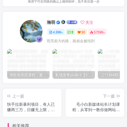
海浪宁可在挡路的礁山上撞得粉碎，也不肯后退一步
瀚萌
关注
4.9W+
3
30
575W+
照亮前方的路，路就会被找到
AI绘画系统课程，基础入门-实战案例-商业应用
私域发售plus6.0【5月份线下课录音】/全域套装sop流程包，社群发售工具套装模型
上一篇
下一篇
快手拉新暴利项目，有人已
毛小白新媒体站长计划课
赚两三万，日赚无上限，再
程，从零到一教你做网站，
干一年没问题
不容错过
相关推荐