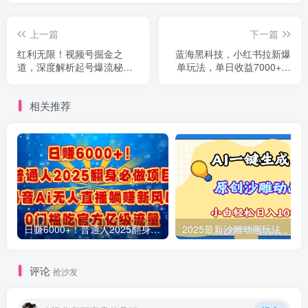
上一篇
下一篇
红利无限！视频号掘金之
蓝海黑科技，小红书拉新爆
道，深度解析起号爆流秘
单玩法，单日收益7000+，
诀，轻松实现日入 1000+！
小白轻松上手
相关推荐
日赚6000+！普通人2025翻身必做项目，抖音Ai无人直播躺赚新风口，0门槛吃官方亿级流量
评论
抢沙发