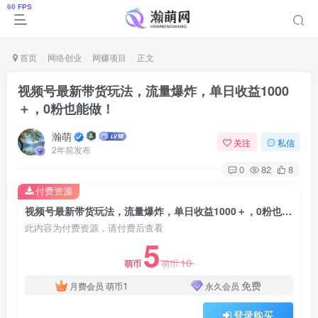
首页
网络创业
网赚项目
正文
视频号最新带货玩法，流量爆炸，单日收益1000
＋，0粉也能做！
瀚萌
关注
私信
2年前发布
0
82
8
付费资源
视频号最新带货玩法，流量爆炸，单日收益1000＋，0粉也能做！
此内容为付费资源，请付费后查看
5
10
萌币
萌币
1
免费
月费会员
萌币
永久会员
登录购买