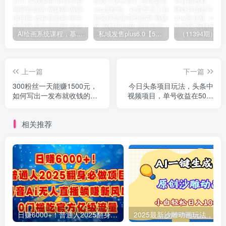
AI绘画系统课程，基础入门-实战案例-商业应用
私域发售plus6.0【5月份线下课录音】/全域套装sop流程包，社群发售工具套装模型
上一篇
下一篇
300粉丝一天能赚1500元，
今日头条项目玩法，头条中
如何写出一发布就收钱的文
视频项目，单号收益在50—
章【付费文章】
500可批量
相关推荐
日赚6000+！普通人2025翻身必做项目，抖音Ai无人直播躺赚新风口，0门槛吃官方亿级流量