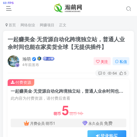
首页
网络创业
网赚项目
正文
一起赚美金·无货源自动化跨境独立站，普通人业
余时间也能在家卖货全球【无提供插件】
瀚萌
关注
私信
4年前发布
0
64
5
付费资源
一起赚美金·无货源自动化跨境独立站，普通人业余时间也能在家卖货全球【无提供插件】
此内容为付费资源，请付费后查看
5
10
萌币
萌币
1
免费
月费会员
萌币
永久会员
登录购买