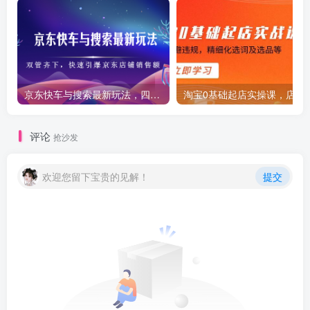
京东快车与搜索最新玩法，四个维度抢占红利，引爆京东平台
淘宝0基础起店实操课，店铺
评论
抢沙发
欢迎您留下宝贵的见解！
提交