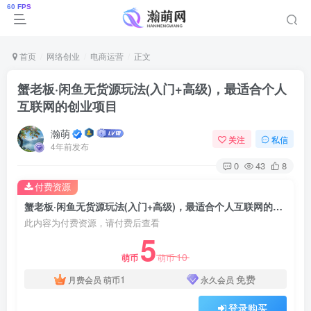
首页
网络创业
电商运营
正文
蟹老板·闲鱼无货源玩法(入门+高级)，最适合个人
互联网的创业项目
瀚萌
关注
私信
4年前发布
0
43
8
付费资源
蟹老板·闲鱼无货源玩法(入门+高级)，最适合个人互联网的创业项目
此内容为付费资源，请付费后查看
5
10
萌币
萌币
1
免费
月费会员
萌币
永久会员
登录购买