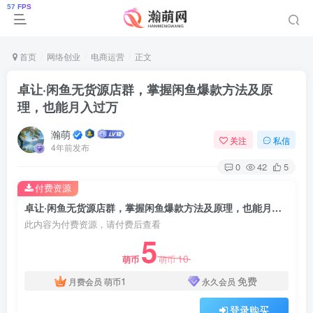
首页
网络创业
电商运营
正文
卓让·闲鱼无货源店群，掌握闲鱼爆款方法及原
理，也能月入过万
瀚萌
关注
私信
4年前发布
0
42
5
付费资源
卓让·闲鱼无货源店群，掌握闲鱼爆款方法及原理，也能月入过万
此内容为付费资源，请付费后查看
5
10
萌币
萌币
1
免费
月费会员
萌币
永久会员
登录购买