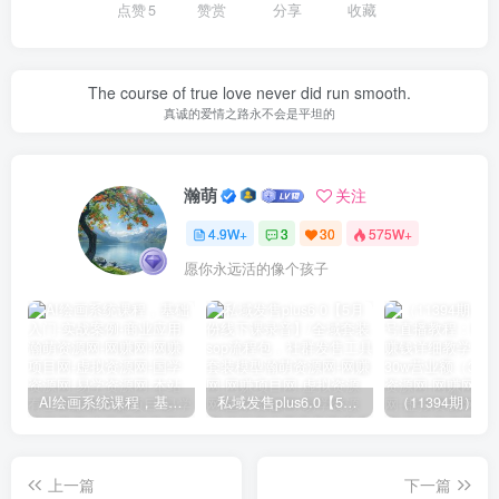
点赞
5
赞赏
分享
收藏
The course of true love never did run smooth.
真诚的爱情之路永不会是平坦的
瀚萌
关注
4.9W+
3
30
575W+
愿你永远活的像个孩子
AI绘画系统课程，基础入门-实战案例-商业应用
私域发售plus6.0【5月份线下课录音】/全域套装sop流程包，社群发售工具套装模型
上一篇
下一篇