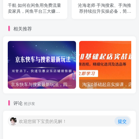
千航·如何在闲鱼用免费流量
沧海老师·手淘搜索、手淘推
卖家具，闲鱼平台三大赚钱
荐持续拉升实操必备，简单
玩法，让你的产品快速卖出
易学，快速掌握
相关推荐
京东快车与搜索最新玩法，四个维度抢占红利，引爆京东平台
淘宝0基础起店实操课，店铺
评论
抢沙发
欢迎您留下宝贵的见解！
提交