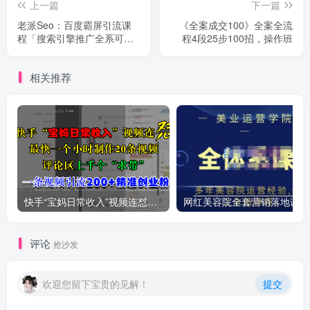
上一篇
下一篇
老派Seo：百度霸屏引流课
《全案成交100》全案全流
程「搜索引擎推广全系可复
程4段25步100招，操作班
制，打造精准被动流量系
统」附带工具
相关推荐
快手“宝妈日常收入”视频连怼，最快一个小时制作20条视频，评论区上千个“求带”，一条视频引流200+精准创业粉
网红
评论
抢沙发
欢迎您留下宝贵的见解！
提交