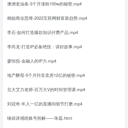
澳洲老油条-3个月涨粉100w的秘密.mp4
桐姐商业思维-2022互联网财富新趋势.mp4
李石-如何打造爆款知识付费产品.mp4
李尚龙-打造IP必备绝技：讲好故事.mp4
廖恒悦-金融人的IP力.mp4
地产酵母-5个月抖音卖房12亿的秘密.mp4
北大艾力老师-百万大V的时间管理课.mp4
刘冠奇-年入一亿的直播间细节打磨.mp4
锤叔讲感统账号拆解——朱磊.html