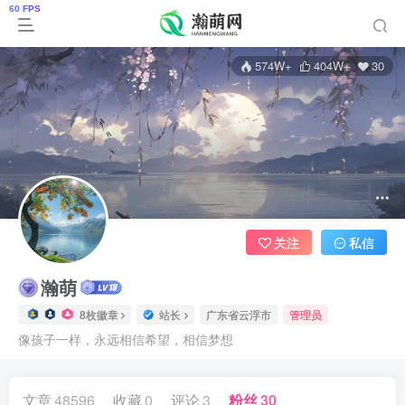
574W+
404W+
30
关注
私信
瀚萌
8枚徽章
站长
广东省云浮市
管理员
像孩子一样，永远相信希望，相信梦想
文章
48596
收藏
0
评论
3
粉丝
30