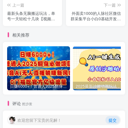
上一篇
下一篇
最新头条无脑搬运玩法，单
外面卖1000的人脉社区微信
号一天轻松十几块【视频教
群采集平台小白0基础开发教
程+搬运软件】
程【源码+教程+对接】
相关推荐
日赚6000+！普通人2025翻身必做项目，抖音Ai无人直播躺赚新风口，0门槛吃官方亿级流量
评论
抢沙发
欢迎您留下宝贵的见解！
提交