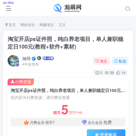
首页
网络创业
网赚项目
正文
淘宝开店ps证件照，纯白养老项目，单人兼职稳
定日100元(教程+软件+素材)
瀚萌
关注
私信
4年前发布
0
39
14
付费资源
淘宝开店ps证件照，纯白养老项目，单人兼职稳定日100元(教程+软件+素材)
此内容为付费资源，请付费后查看
5
10
萌币
萌币
1
免费
月费会员
萌币
永久会员
登录购买