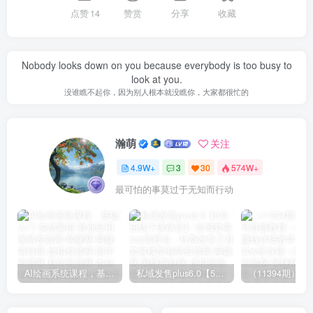
点赞
14
赞赏
分享
收藏
Nobody looks down on you because everybody is too busy to
look at you.
没谁瞧不起你，因为别人根本就没瞧你，大家都很忙的
瀚萌
关注
4.9W+
3
30
574W+
最可怕的事莫过于无知而行动
AI绘画系统课程，基础入门-实战案例-商业应用
私域发售plus6.0【5月份线下课录音】/全域套装sop流程包，社群发售工具套装模型