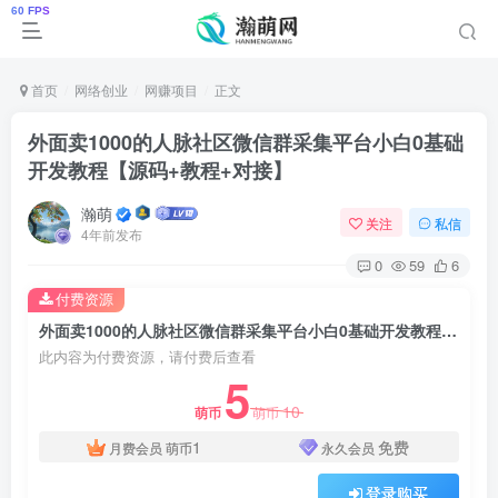
首页
网络创业
网赚项目
正文
外面卖1000的人脉社区微信群采集平台小白0基础
开发教程【源码+教程+对接】
瀚萌
关注
私信
4年前发布
0
59
6
付费资源
外面卖1000的人脉社区微信群采集平台小白0基础开发教程【源码+教程+对接】
此内容为付费资源，请付费后查看
5
10
萌币
萌币
1
免费
月费会员
萌币
永久会员
登录购买