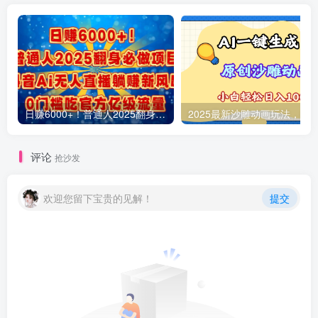
日赚6000+！普通人2025翻身必做项目，抖音Ai无人直播躺赚新风口，0门槛吃官方亿级流量
评论
抢沙发
欢迎您留下宝贵的见解！
提交