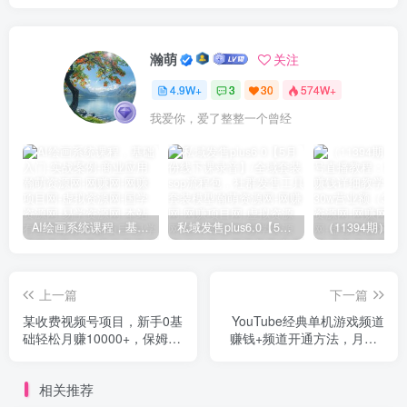
瀚萌
关注
4.9W+
3
30
574W+
我爱你，爱了整整一个曾经
AI绘画系统课程，基础入门-实战案例-商业应用
私域发售plus6.0【5月份线下课录音】/全域套装sop流程包，社群发售工具套装模型
上一篇
下一篇
某收费视频号项目，新手0基
YouTube经典单机游戏频道
础轻松月赚10000+，保姆级
赚钱+频道开通方法，月入1
教程原价4988元
万美元（2节视频课）
相关推荐