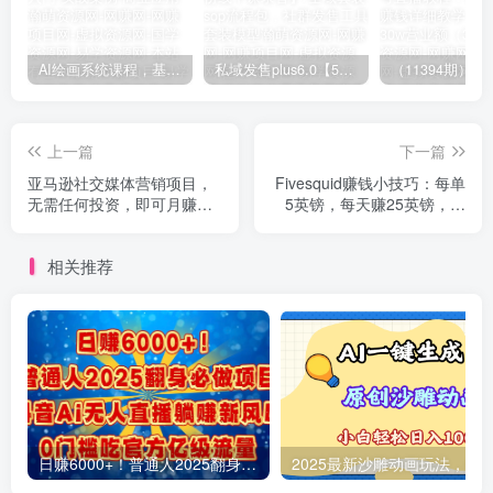
AI绘画系统课程，基础入门-实战案例-商业应用
私域发售plus6.0【5月份线下课录音】/全域套装sop流程包，社群发售工具套装模型
上一篇
下一篇
亚马逊社交媒体营销项目，
Fivesquid赚钱小技巧：每单
无需任何投资，即可月赚
5英镑，每天赚25英镑，只
1500美元
需上传下载，方法简单
相关推荐
日赚6000+！普通人2025翻身必做项目，抖音Ai无人直播躺赚新风口，0门槛吃官方亿级流量