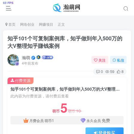
首页
网络创业
网赚项目
正文
知乎101个可复制案例库，知乎做到年入500万的
大V整理知乎賺钱案例
瀚萌
关注
私信
4年前发布
0
59
8
付费资源
知乎101个可复制案例库，知乎做到年入500万的大V整理知乎賺钱案例
此内容为付费资源，请付费后查看
5
10
萌币
萌币
1
免费
月费会员
萌币
永久会员
登录购买