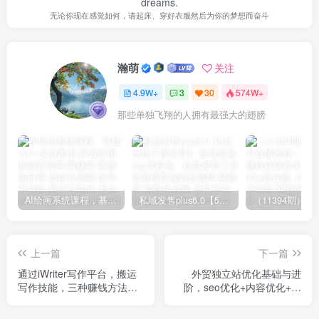
dreams.
无论你现在感觉如何，请起床、穿好衣服然后为你的梦想而奋斗
瀚萌
关注
4.9W+
3
30
574W+
那些单独飞翔的人拥有最强大的翅膀
AI绘画系统课程，基础入门-实战案例-商业应用
私域发售plus6.0【5月份线下课录音】/全域套装sop流程包，社群发售工具套装模型
上一篇
下一篇
通过iWriter写作平台，搬运
外贸独立站优化基础与进
写作技能，三种赚钱方法，
阶，seo优化+内容优化+引
日赚200美元
爆自然流量终极武器