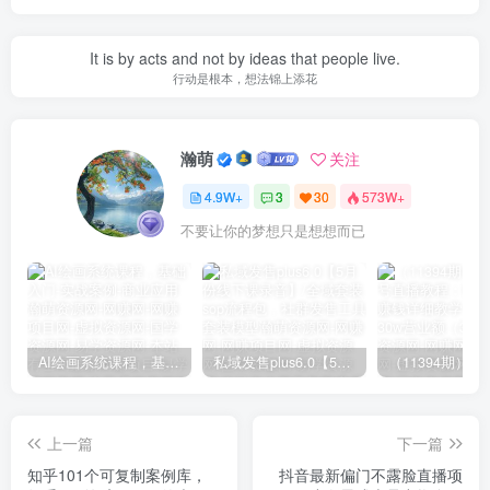
It is by acts and not by ideas that people live.
行动是根本，想法锦上添花
瀚萌
关注
4.9W+
3
30
573W+
不要让你的梦想只是想想而已
AI绘画系统课程，基础入门-实战案例-商业应用
私域发售plus6.0【5月份线下课录音】/全域套装sop流程包，社群发售工具套装模型
上一篇
下一篇
知乎101个可复制案例库，
抖音最新偏门不露脸直播项