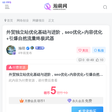
首页
网络创业
网赚项目
正文
外贸独立站优化基础与进阶，seo优化+内容优化
+引爆自然流量终极武器
瀚萌
关注
私信
4年前发布
0
49
10
付费资源
外贸独立站优化基础与进阶，seo优化+内容优化+引爆自然流量终极武器
此内容为付费资源，请付费后查看
5
10
萌币
萌币
1
免费
月费会员
萌币
永久会员
登录购买