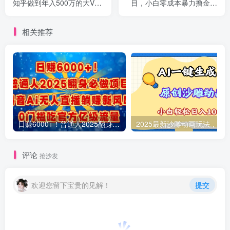
知乎做到年入500万的大V整
目，小白零成本暴力撸金日
理知乎賺钱案例
入1000+
相关推荐
日赚6000+！普通人2025翻身必做项目，抖音Ai无人直播躺赚新风口，0门槛吃官方亿级流量
评论
抢沙发
欢迎您留下宝贵的见解！
提交