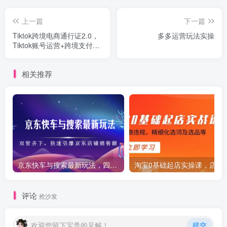
上一篇
下一篇
Tiktok跨境电商通行证2.0，
多多运营玩法实操
Tiktok账号运营+跨境支付
+跨境物流+跨境直播等
相关推荐
京东快车与搜索最新玩法，四个维度抢占红利，引爆京东平台
淘宝0基础起店实操课，店铺
评论
抢沙发
欢迎您留下宝贵的见解！
提交