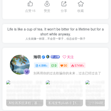
点赞
15
赞赏
分享
收藏
Life is like a cup of tea. It won't be bitter for a lifetime but for a
short while anyway.
人生就像一杯茶，不会苦一辈子，但总会苦一阵子
瀚萌
关注
4.9W+
3
30
574W+
别再用你的过去欺骗你的未来，过去已经过去了
AI绘画系统课程，基础入门-实战案例-商业应用
私域发售plus6.0【5月份线下课录音】/全域套装sop流程包，社群发售工具套装模型