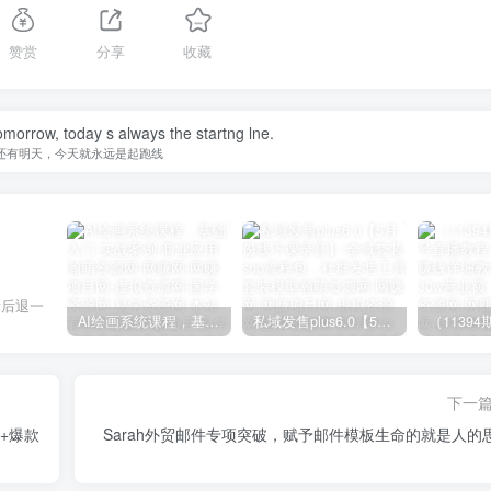
赞赏
分享
收藏
omorrow, today s always the startng lne.
还有明天，今天就永远是起跑线
肯后退一
AI绘画系统课程，基础入门-实战案例-商业应用
私域发售plus6.0【5月份线下课录音】/全域套装sop流程包，社群发售工具套装模型
下一
造+爆款
Sarah外贸邮件专项突破，赋予邮件模板生命的就是人的