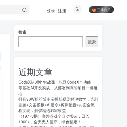
开通会员
登录
注册
搜索
搜索
近期文章
CodeX从0到1实战课，吃透CodeX全功能，
零基础AI开发实战，从部署到高阶项目一键落
地
抖音90W粉丝博主亲授影视剧解说教学，选剧
选题+文案模板+AI指令+剪辑配音+封面全流
程变现，解锁精选独家收益
（19773期）海外游戏全自动搬砖，日入
1000+，全天无人值守，绿色稳定！