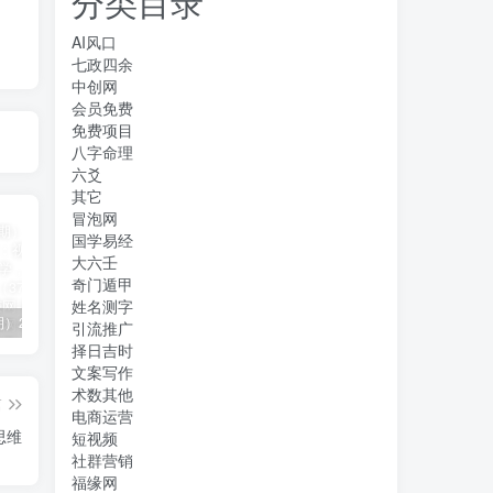
分类目录
AI风口
七政四余
中创网
会员免费
免费项目
八字命理
六爻
其它
冒泡网
国学易经
大六壬
奇门遁甲
姓名测字
（11394期）2024视频号直播教程：视频号如何赚钱详细教学，一场直播30w营业额（37节）
2024年短剧高燃混剪教程—音乐短剧剪辑玩法
（11223期）2024实体短视频引流爆单实操课，快速成为流量大师（60节）
引流推广
择日吉时
文案写作
术数其他
篇
电商运营
思维
短视频
社群营销
福缘网