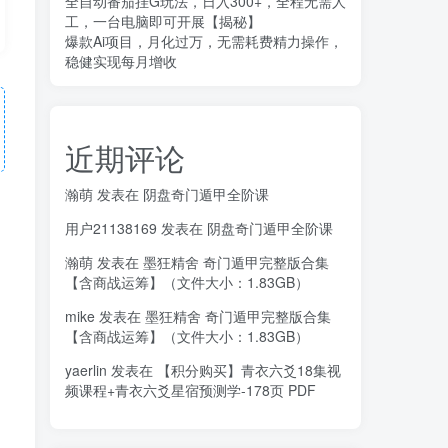
全自动番茄挂G玩法，日入300+，全程无需人
工，一台电脑即可开展【揭秘】
爆款Ai项目，月化过万，无需耗费精力操作，
稳健实现每月增收
近期评论
瀚萌
发表在
阴盘奇门遁甲全阶课
用户21138169
发表在
阴盘奇门遁甲全阶课
瀚萌
发表在
墨狂精舍 奇门遁甲完整版合集
【含商战运筹】（文件大小：1.83GB）
mike
发表在
墨狂精舍 奇门遁甲完整版合集
【含商战运筹】（文件大小：1.83GB）
yaerlin
发表在
【积分购买】青衣六爻18集视
频课程+青衣六爻星宿预测学-178页 PDF