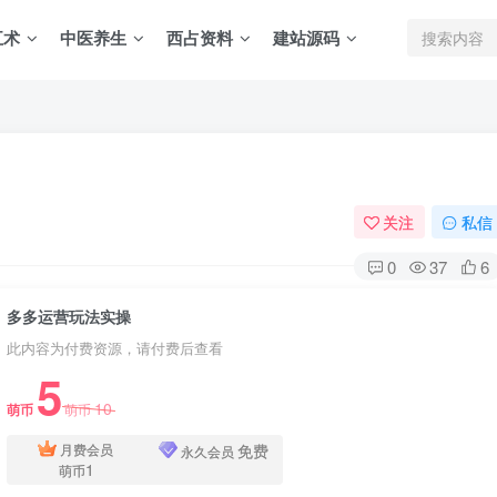
五术
中医养生
西占资料
建站源码
关注
私信
0
37
6
多多运营玩法实操
此内容为付费资源，请付费后查看
5
10
萌币
萌币
免费
月费会员
永久会员
1
萌币