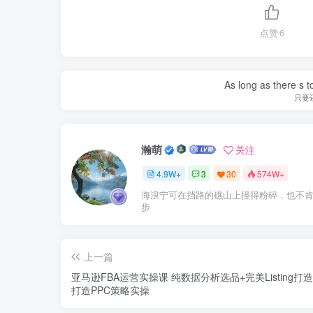
点赞
6
As long as there s t
只要
瀚萌
关注
4.9W+
3
30
574W+
海浪宁可在挡路的礁山上撞得粉碎，也不
步
上一篇
亚马逊FBA运营实操课 纯数据分析选品+完美Listing打
打造PPC策略实操