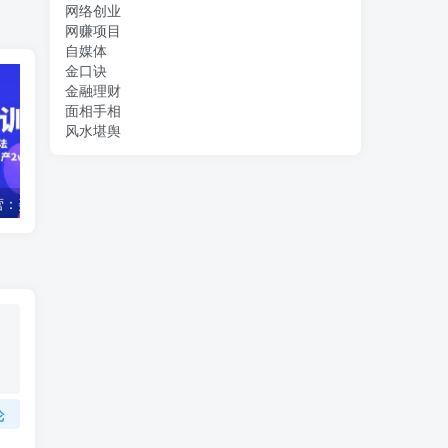
网络创业
网赚项目
自媒体
金口诀
金融理财
面相手相
风水堪舆
美团电商特训营：美团·店群玩法，无脑铺货
2023淘系·最新付费拉搜索实战打法，5节课程直通车全方位解析
论