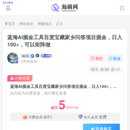
首页
网络创业
网赚项目
正文
蓝海AI掘金工具百度宝藏家乡问答项目掘金，日入
100+，可以矩阵做
瀚萌
关注
私信
2年前发布
0
52
11
付费资源
蓝海AI掘金工具百度宝藏家乡问答项目掘金，日入100+，可以矩阵做
此内容为付费资源，请付费后查看
5
10
萌币
萌币
1
免费
月费会员
萌币
永久会员
登录购买