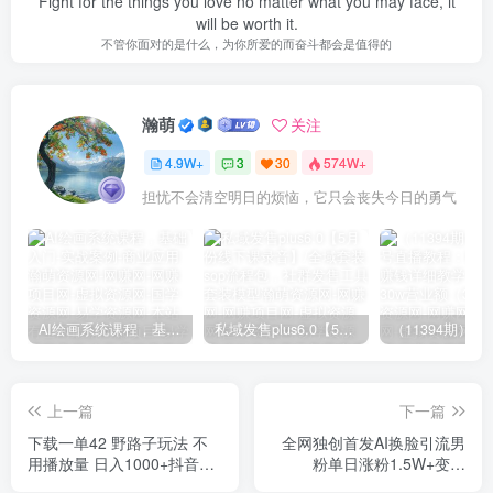
Fight for the things you love no matter what you may face, it
will be worth it.
不管你面对的是什么，为你所爱的而奋斗都会是值得的
瀚萌
关注
4.9W+
3
30
574W+
担忧不会清空明日的烦恼，它只会丧失今日的勇气
AI绘画系统课程，基础入门-实战案例-商业应用
私域发售plus6.0【5月份线下课录音】/全域套装sop流程包，社群发售工具套装模型
上一篇
下一篇
下载一单42 野路子玩法 不
全网独创首发AI换脸引流男
用播放量 日入1000+抖音游
粉单日涨粉1.5W+变现
戏升级玩法 文明与征服
3000+小白也能上手快速拿