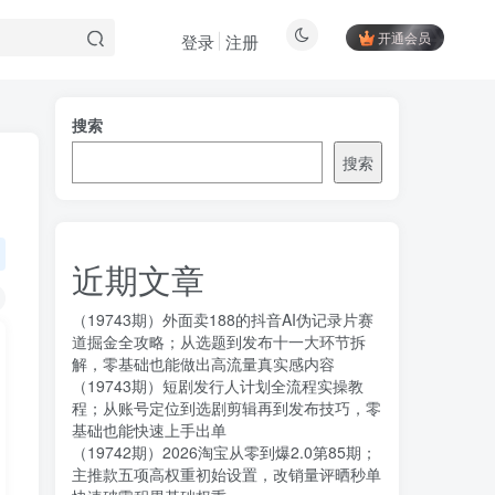
开通会员
登录
注册
搜索
搜索
近期文章
（19743期）外面卖188的抖音AI伪记录片赛
道掘金全攻略；从选题到发布十一大环节拆
解，零基础也能做出高流量真实感内容
（19743期）短剧发行人计划全流程实操教
程；从账号定位到选剧剪辑再到发布技巧，零
基础也能快速上手出单
（19742期）2026淘宝从零到爆2.0第85期；
主推款五项高权重初始设置，改销量评晒秒单