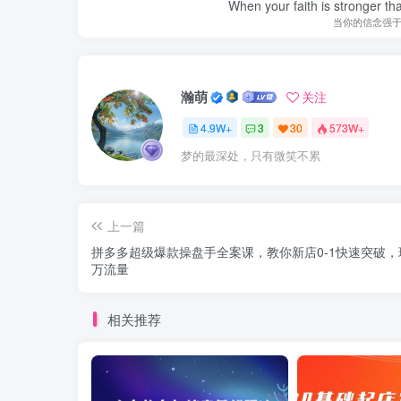
When your faith is stronger t
当你的信念强
瀚萌
关注
4.9W+
3
30
573W+
梦的最深处，只有微笑不累
上一篇
拼多多超级爆款操盘手全案课，教你新店0-1快速突破，
万流量
相关推荐