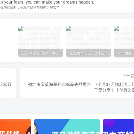
han your fears, you can make your dreams happen.
于你的胆怯时，你就可以将梦想变为现实了
AI绘画系统课程，基础入门-实战案例-商业应用
私域发售plus6.0【5月份线下课录音】/全域套装sop流程包，社群发售工具套装模型
下一
玩转百
盗坤淘宝蓝海暴利非标品先品思路，7个月37万纯利润，
干货分享！【付费文