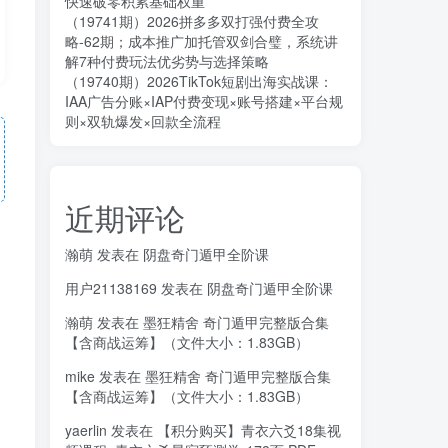
快速破零积累基础权重
（19741期）2026拼多多双打强付费全攻
略-62期；成本推广加托管双剑合璧，系统讲
解7种付费玩法优劣势与选择策略
（19740期）2026TikTok短剧出海实战课：
IAA广告分账×IAP付费变现×账号搭建×平台规
则×双轨爆发×回款全流程
近期评论
瀚萌
发表在
阴盘奇门遁甲全阶课
用户21138169
发表在
阴盘奇门遁甲全阶课
瀚萌
发表在
墨狂精舍 奇门遁甲完整版合集
【含商战运筹】（文件大小：1.83GB）
mike
发表在
墨狂精舍 奇门遁甲完整版合集
【含商战运筹】（文件大小：1.83GB）
yaerlin
发表在
【积分购买】青衣六爻18集视