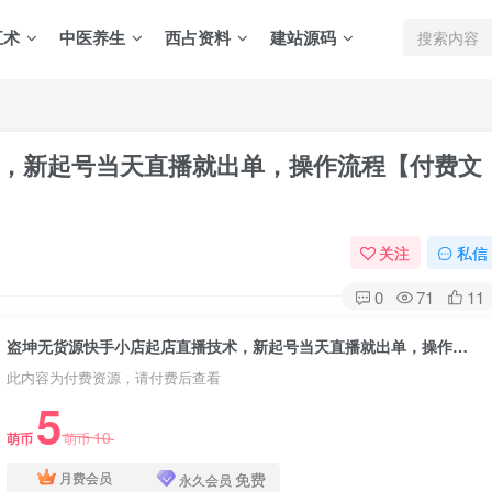
五术
中医养生
西占资料
建站源码
，新起号当天直播就出单，操作流程【付费文
关注
私信
0
71
11
盗坤无货源快手小店起店直播技术，新起号当天直播就出单，操作流程【付费文章】
此内容为付费资源，请付费后查看
5
10
萌币
萌币
免费
月费会员
永久会员