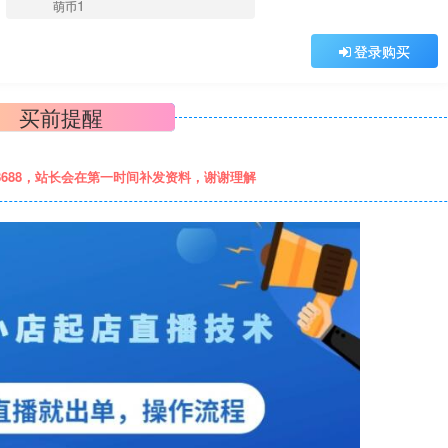
1
萌币
登录购买
买前提醒
8688，站长会在第一时间补发资料，谢谢理解