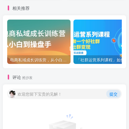
相关推荐
电商私域成长训练营，从小白到操盘手
「社
评论
抢沙发
欢迎您留下宝贵的见解！
提交