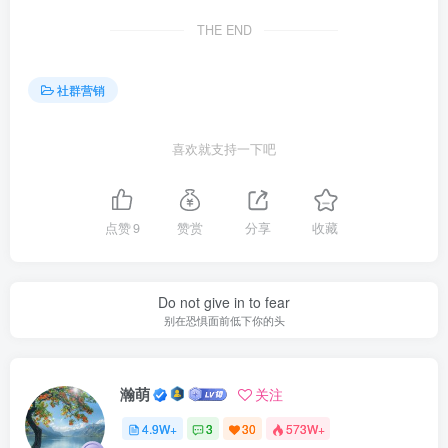
THE END
社群营销
喜欢就支持一下吧
点赞
9
赞赏
分享
收藏
Do not give in to fear
别在恐惧面前低下你的头
瀚萌
关注
4.9W+
3
30
573W+