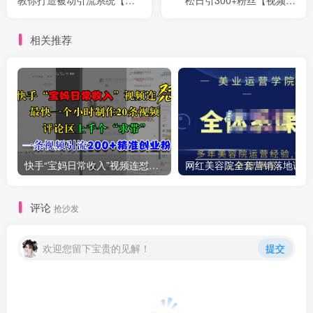
教你打造被动引流系统【视
松日引300+粉丝【视频课
频课程】
程】
相关推荐
快手“宝妈日常收入”视频连怼，最快一个小时制作20条视频，评论区上千个“求带”，一条视频引流200+精准创业粉
网红
评论
抢沙发
欢迎您留下宝贵的见解！
提交