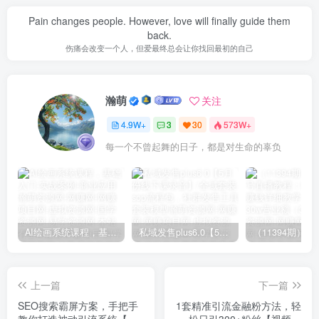
Pain changes people. However, love will finally guide them
back.
伤痛会改变一个人，但爱最终总会让你找回最初的自己
瀚萌
关注
4.9W+
3
30
573W+
每一个不曾起舞的日子，都是对生命的辜负
AI绘画系统课程，基础入门-实战案例-商业应用
私域发售plus6.0【5月份线下课录音】/全域套装sop流程包，社群发售工具套装模型
上一篇
下一篇
SEO搜索霸屏方案，手把手
1套精准引流金融粉方法，轻