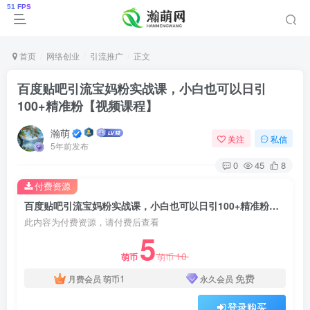
首页
网络创业
引流推广
正文
百度贴吧引流宝妈粉实战课，小白也可以日引
100+精准粉【视频课程】
瀚萌
关注
私信
5年前发布
0
45
8
付费资源
百度贴吧引流宝妈粉实战课，小白也可以日引100+精准粉【视频课程】
此内容为付费资源，请付费后查看
5
10
萌币
萌币
1
免费
月费会员
萌币
永久会员
登录购买