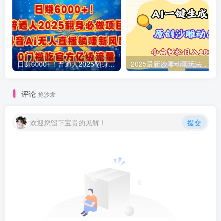
日赚6000+！普通人2025翻身必做项目，抖音Ai无人直播躺赚新风口，0门槛吃官方亿级流量
评论
抢沙发
欢迎您留下宝贵的见解！
提交