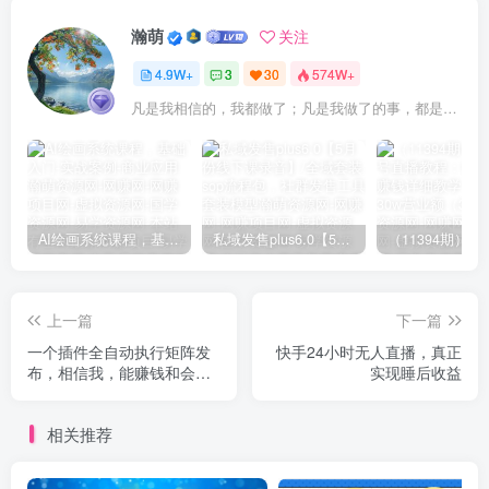
瀚萌
关注
4.9W+
3
30
574W+
凡是我相信的，我都做了；凡是我做了的事，都是全身心地投入去做的
AI绘画系统课程，基础入门-实战案例-商业应用
私域发售plus6.0【5月份线下课录音】/全域套装sop流程包，社群发售工具套装模型
上一篇
下一篇
一个插件全自动执行矩阵发
快手24小时无人直播，真正
布，相信我，能赚钱和会赚
实现睡后收益
钱根本不是一回事
相关推荐