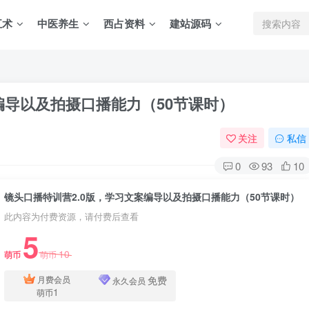
五术
中医养生
西占资料
建站源码
编导以及拍摄口播能力（50节课时）
关注
私信
0
93
10
镜头口播特训营2.0版，学习文案编导以及拍摄口播能力（50节课时）
此内容为付费资源，请付费后查看
5
10
萌币
萌币
免费
月费会员
永久会员
1
萌币