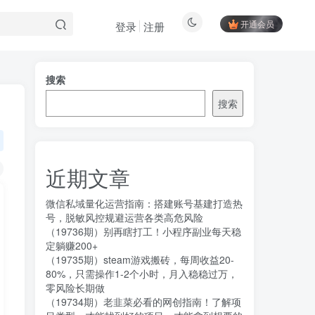
开通会员
登录
注册
搜索
搜索
近期文章
微信私域量化运营指南：搭建账号基建打造热
号，脱敏风控规避运营各类高危风险
（19736期）别再瞎打工！小程序副业每天稳
定躺赚200+
（19735期）steam游戏搬砖，每周收益20-
80%，只需操作1-2个小时，月入稳稳过万，
零风险长期做
（19734期）老韭菜必看的网创指南！了解项