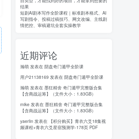
目类型，才能找到好的项目，才能拿到想要的
结果
短剧AI剧本写作全阶课程｜标准剧本格式、AI
写剧指令、投稿过稿技巧、网文改编、主线剧
情把控、审稿避坑全套实操教学
近期评论
瀚萌
发表在
阴盘奇门遁甲全阶课
用户21138169
发表在
阴盘奇门遁甲全阶课
瀚萌
发表在
墨狂精舍 奇门遁甲完整版合集
【含商战运筹】（文件大小：1.83GB）
mike
发表在
墨狂精舍 奇门遁甲完整版合集
【含商战运筹】（文件大小：1.83GB）
yaerlin
发表在
【积分购买】青衣六爻18集视
频课程+青衣六爻星宿预测学-178页 PDF