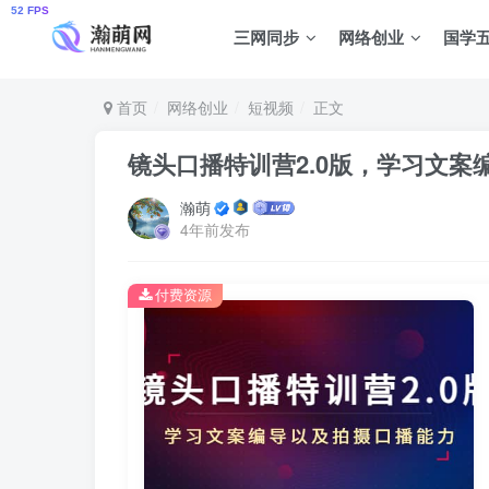
三网同步
网络创业
国学
首页
网络创业
短视频
正文
镜头口播特训营2.0版，学习文案
瀚萌
4年前发布
付费资源