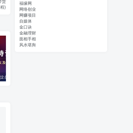
带货
福缘网
程)
网络创业
网赚项目
自媒体
金口诀
金融理财
面相手相
风水堪舆
镜头口播特训营2.0版，学习文案编导以及拍摄口播能力（50节课时）
【主播必备】高级主播音效助手，懒人必备！！！