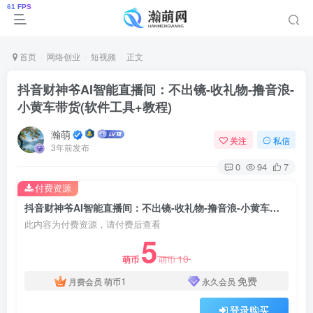
首页
网络创业
短视频
正文
抖音财神爷AI智能直播间：不出镜-收礼物-撸音浪-
小黄车带货(软件工具+教程)
瀚萌
关注
私信
3年前发布
0
94
7
付费资源
抖音财神爷AI智能直播间：不出镜-收礼物-撸音浪-小黄车带货(软件工具+教程)
此内容为付费资源，请付费后查看
5
10
萌币
萌币
1
免费
月费会员
萌币
永久会员
登录购买