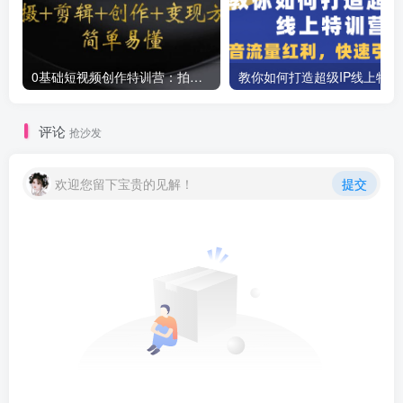
0基础短视频创作特训营：拍摄+剪辑+创作+变现方法
教你如
评论
抢沙发
欢迎您留下宝贵的见解！
提交