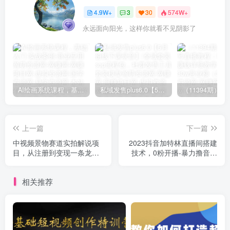
4.9W+
3
30
574W+
永远面向阳光，这样你就看不见阴影了
AI绘画系统课程，基础入门-实战案例-商业应用
私域发售plus6.0【5月份线下课录音】/全域套装sop流程包，社群发售工具套装模型
上一篇
下一篇
中视频景物赛道实拍解说项
2023抖音加特林直播间搭建
目，从注册到变现一条龙大
技术，0粉开播-暴力撸音浪
解析【视频课程】
【素材+教程】
相关推荐