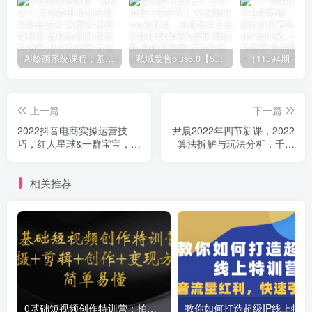
AI绘画系统课程，基础入门-实战案例-商业应用
私域发售plus6.0【5月份线下课录音】/全域套装sop流程包，社群发售工具套装模型
上一篇
下一篇
2022抖音电商实操运营技
尹晨2022年四节新课，2022
巧，红人星球&一群宝宝，学
算法拆解与玩法分析，千川
实战才能干的直播带货课
投放100问实操拆解
相关推荐
0基础短视频创作特训营：拍摄+剪辑+创作+变现方法
教你如