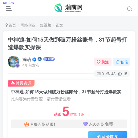
首页
网络创业
短视频
正文
中神通-如何15天做到破万粉丝账号，​31节起号打
造爆款实操课
瀚萌
关注
私信
4年前发布
0
43
15
付费资源
中神通-如何15天做到破万粉丝账号，​31节起号打造爆款实操课
此内容为付费资源，请付费后查看
5
10
萌币
萌币
1
免费
月费会员
萌币
永久会员
登录购买