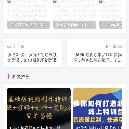
AI绘画系统课程，基础入门-实战案例-商业应用
私域发售plus6.0【5月份线下课录音】/全域套装sop流程包，社群发售工具套装模型
上一篇
下一篇
埃德蒙·说话就能火的短视频
吴Sir·短视频带货底层实操
文案课，第19期最新文案课
课，教你如何选爆品、了解
获短视频流量密码，正确起
号
相关推荐
0基础短视频创作特训营：拍摄+剪辑+创作+变现方法
教你如