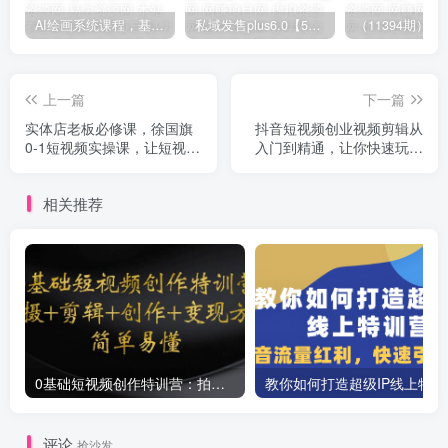
AI绘画系统课程，基础入门-实战案例-商业应用
私域发售plus6.0【5月份线下课录音】/全域套装sop流程包，社群发售工具套装模型
上一篇
下一篇
实体店老板必修课，徐国旗
抖音短视频创业视频剪辑从
0-1短视频实操课，让短视频
入门到精通，让你快速玩转
爆光生意人的必修课
短视频运营，用你所学习技
能变现
相关推荐
0基础短视频创作特训营：拍摄+剪辑+创作+变现方法
教你如
评论
抢沙发