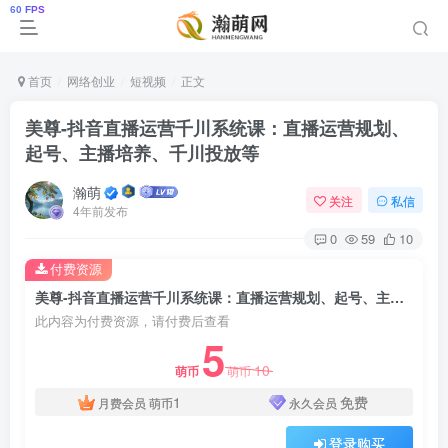
首页
网络创业
短视频
正文
美尊-抖音直播运营千川系统课：直播​运营规划、
起号、主播培养、千川投放等
瀚萌
关注
私信
4年前发布
0
59
10
付费资源
美尊-抖音直播运营千川系统课：直播​运营规划、起号、主播培养、千川投放等
此内容为付费资源，请付费后查看
5
10
萌币
萌币
1
免费
月费会员
萌币
永久会员
登录购买