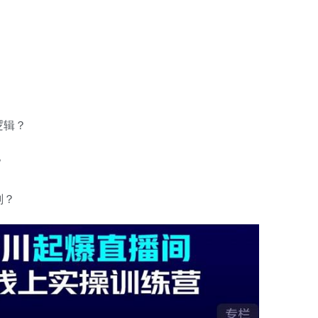
逻辑？
？
划？