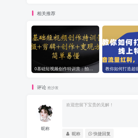
相关推荐
0基础短视频创作特训营：拍摄+剪辑+创作+变现方法
评论
抢沙发
昵称
昵称
快捷回复