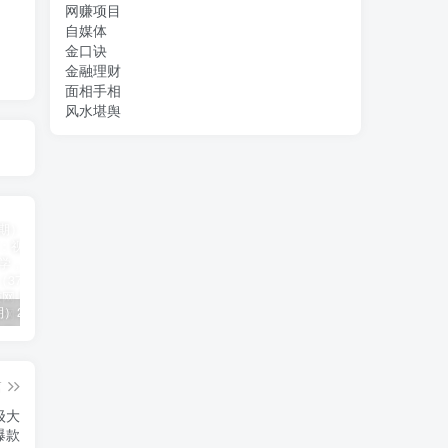
网赚项目
自媒体
金口诀
金融理财
面相手相
风水堪舆
（11394期）2024视频号直播教程：视频号如何赚钱详细教学，一场直播30w营业额（37节）
2024年短剧高燃混剪教程—音乐短剧剪辑玩法
（11223期）2024实体短视频引流爆单实操课，快速成为流量大师（60节）
篇
级大
爆款