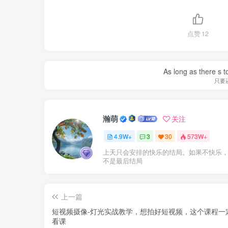
点赞
12
As long as there s t
只要
瀚萌
关注
4.9W+
3
30
573W+
上天只会安排的快乐的结局。如果不快乐
不是最后结局
上一篇
短视频摄像-灯光实战教学，想拍好短视频，这个课程一
看课