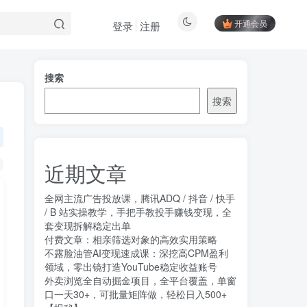
开通会员
登录
注册
搜索
搜索
近期文章
全网主流广告投放课，腾讯ADQ / 抖音 / 快手
/ B 站实操教学，手把手教投手赚钱变现，全
套变现拆解稳定出单
付费文章：相亲筛选对象的高效实用策略
不露脸油管AI变现速成课：深挖高CPM盈利
领域，零出镜打造YouTube稳定收益账号
外卖浏览全自动掘金项目，全平台覆盖，单窗
口一天30+，可批量矩阵做，轻松日入500+