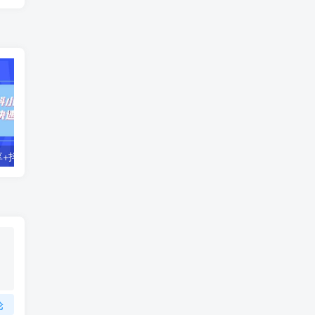
零基础好物分享+抖小店+千川投流课：轻松快速起号，快速学会抖音投流
【主播必备】高级主播音效助手，懒人必备！！！
论