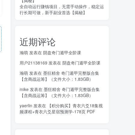
【揭秘】
全自动运行賺钱项目，无需手动操作，稳定运
行长期可做，新手副业首选【揭秘】
近期评论
瀚萌
发表在
阴盘奇门遁甲全阶课
用户21138169
发表在
阴盘奇门遁甲全阶课
瀚萌
发表在
墨狂精舍 奇门遁甲完整版合集
【含商战运筹】（文件大小：1.83GB）
mike
发表在
墨狂精舍 奇门遁甲完整版合集
【含商战运筹】（文件大小：1.83GB）
yaerlin
发表在
【积分购买】青衣六爻18集视
频课程+青衣六爻星宿预测学-178页 PDF