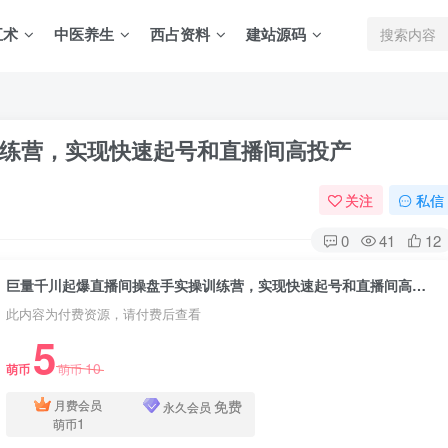
五术
中医养生
西占资料
建站源码
练营，实现快速起号和直播间高投产
关注
私信
0
41
12
巨量千川起爆直播间操盘手实操训练营，实现快速起号和直播间高投产
此内容为付费资源，请付费后查看
5
10
萌币
萌币
免费
月费会员
永久会员
1
萌币