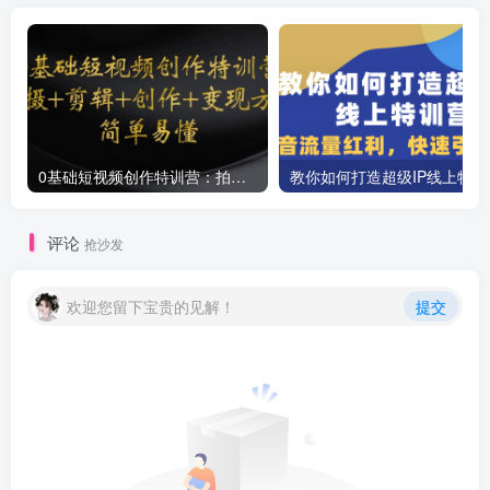
0基础短视频创作特训营：拍摄+剪辑+创作+变现方法
教你如
评论
抢沙发
欢迎您留下宝贵的见解！
提交