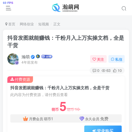
首页
网络创业
短视频
正文
抖音发图就能赚钱：千粉月入上万实操文档，全是
干货
瀚萌
关注
私信
4年前发布
0
63
10
付费资源
抖音发图就能赚钱：千粉月入上万实操文档，全是干货
此内容为付费资源，请付费后查看
5
10
萌币
萌币
1
免费
月费会员
萌币
永久会员
登录购买