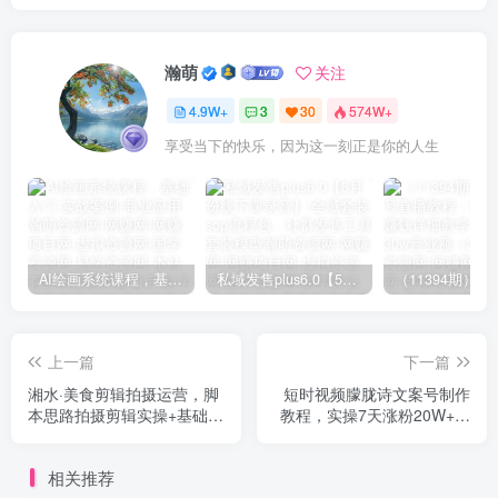
瀚萌
关注
4.9W+
3
30
574W+
享受当下的快乐，因为这一刻正是你的人生
AI绘画系统课程，基础入门-实战案例-商业应用
私域发售plus6.0【5月份线下课录音】/全域套装sop流程包，社群发售工具套装模型
上一篇
下一篇
湘水·美食剪辑拍摄运营，脚
短时视频朦胧诗文案号制作
本思路拍摄剪辑实操+基础知
教程，实操7天涨粉20W+小
识
白20分钟看完直接上手
相关推荐