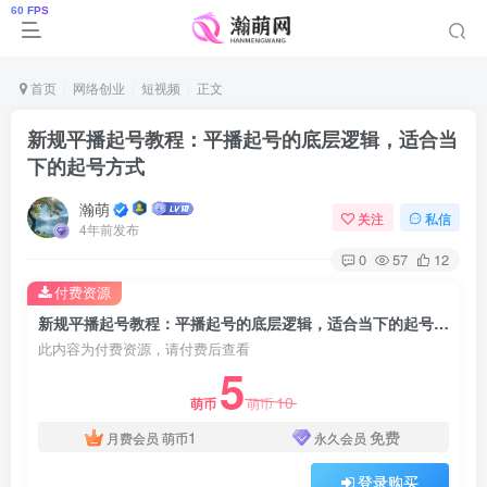
首页
网络创业
短视频
正文
新规平播起号教程：平播起号的底层逻辑，适合当
下的起号方式
瀚萌
关注
私信
4年前发布
0
57
12
付费资源
新规平播起号教程：平播起号的底层逻辑，适合当下的起号方式
此内容为付费资源，请付费后查看
5
10
萌币
萌币
1
免费
月费会员
萌币
永久会员
登录购买