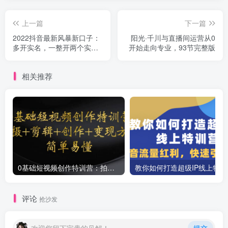
上一篇
下一篇
2022抖音最新风暴新口子：
阳光·千川与直播间运营从0
多开实名，一整开两个实
开始走向专业，93节完整版
名，封禁也行
相关推荐
0基础短视频创作特训营：拍摄+剪辑+创作+变现方法
教你如
评论
抢沙发
欢迎您留下宝贵的见解！
提交