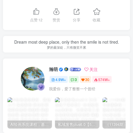
点赞
12
赞赏
分享
收藏
Dream most deep place, only then the smile is not tired.
梦的最深处，只有微笑不累
瀚萌
关注
4.9W+
3
30
574W+
我爱你，爱了整整一个曾经
AI绘画系统课程，基础入门-实战案例-商业应用
私域发售plus6.0【5月份线下课录音】/全域套装sop流程包，社群发售工具套装模型