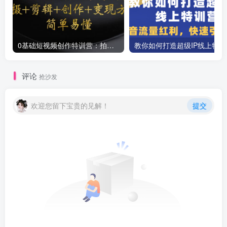
0基础短视频创作特训营：拍摄+剪辑+创作+变现方法
教你如
评论
抢沙发
欢迎您留下宝贵的见解！
提交