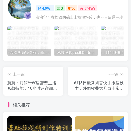
4.9W+
3
30
574W+
海浪宁可在挡路的礁山上撞得粉碎，也不肯后退一步
AI绘画系统课程，基础入门-实战案例-商业应用
私域发售plus6.0【5月份线下课录音】/全域套装sop流程包，社群发售工具套装模型
上一篇
下一篇
慧慧：月销千W运营型主播
6月3日最新抖音快手搬运技
实战技能，10小时超详细讲
术，外面收费大几百非常火
解主播+运营
的搬运方法，纯小白可以
做！
相关推荐