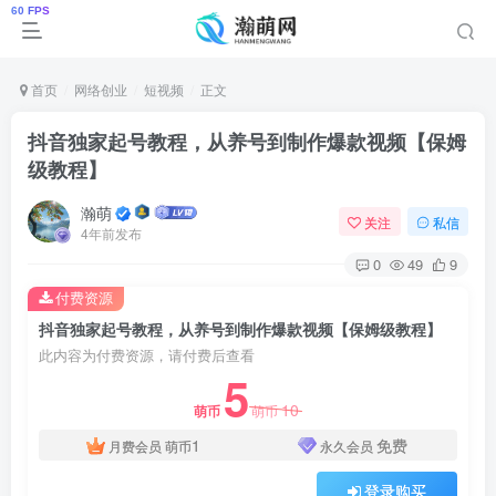
首页
网络创业
短视频
正文
抖音独家起号教程，从养号到制作爆款视频【保姆
级教程】
瀚萌
关注
私信
4年前发布
0
49
9
付费资源
抖音独家起号教程，从养号到制作爆款视频【保姆级教程】
此内容为付费资源，请付费后查看
5
10
萌币
萌币
1
免费
月费会员
萌币
永久会员
登录购买