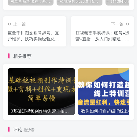
AI绘画系统课程，基础入门-实战案例-商业应用
私域发售plus6.0【5月份线下课录音】/全域套装sop流程包，社群发售工具套装模型
上一篇
下一篇
巨量千川图文账号起号、账
短视频高手实操课：账号+运
户维护、技巧实操经验总结
营+直播，从入门到精通，系
与分享
统课程，应有尽
相关推荐
0基础短视频创作特训营：拍摄+剪辑+创作+变现方法
教你如
评论
抢沙发