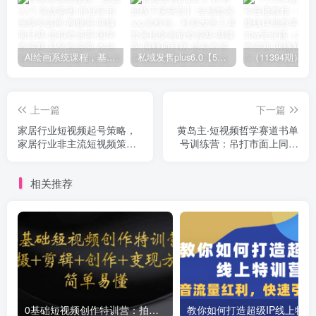
AI绘画系统课程，基础入门-实战案例-商业应用
私域发售plus6.0【5月份线下课录音】/全域套装sop流程包，社群发售工具套装模型
上一篇
下一篇
家居行业短视频起号策略，
黄岛主·短视频哲学赛道书单
家居行业非主流短视频策略
号训练营：吊打市面上同类
课价值4980元
课程，带出10W+的学员
相关推荐
0基础短视频创作特训营：拍摄+剪辑+创作+变现方法
教你如