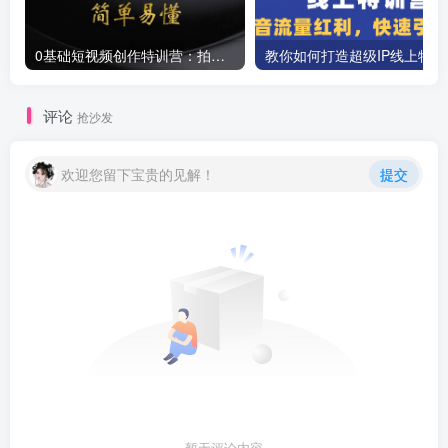
0基础短视频创作特训营：拍摄+剪辑+创作+变现方法
教你如
评论
抢沙发
欢迎您留下宝贵的见解！
提交
暂无评论内容