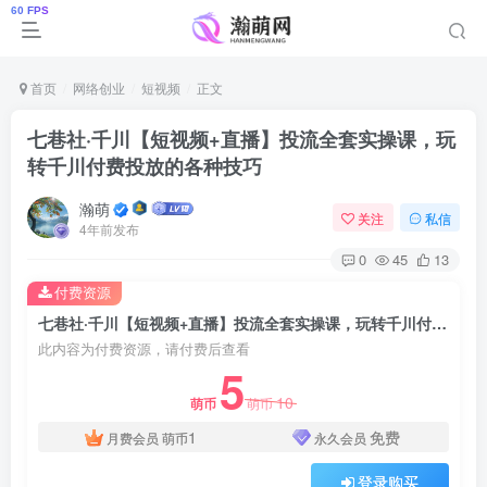
首页
网络创业
短视频
正文
七巷社·千川【短视频+直播】投流全套实操课，玩
转千川付费投放的各种技巧
瀚萌
关注
私信
4年前发布
0
45
13
付费资源
七巷社·千川【短视频+直播】投流全套实操课，玩转千川付费投放的各种技巧
此内容为付费资源，请付费后查看
5
10
萌币
萌币
1
免费
月费会员
萌币
永久会员
登录购买