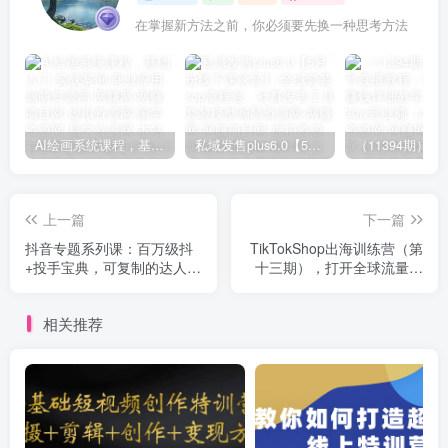
在掌握新方法之前，你必须要先换一种思考方法
AI绘画系统课程，基础入门-实战案例-商业应用
私域发售plus6.0【5月份线下课录音】/全域套装sop流程包，社群发售工具套装模型
上一篇
下一篇
抖音专题系列课：百万级抖
TikTokShop出海训练营（第
+投手宝典，可复制的达人IP
十三期），打开全球流量新
投放攻略
思维，出海抢占全球新流
量，一店卖全球
相关推荐