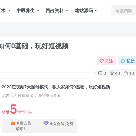
五术
中医养生
西占资料
建站源码
家如何0基础，玩好短视频
关注
私信
0
40
10
2022短视频7天起号模式，教大家如何0基础，玩好短视频
此内容为付费资源，请付费后查看
5
10
萌币
萌币
免费
月费会员
永久会员
1
萌币