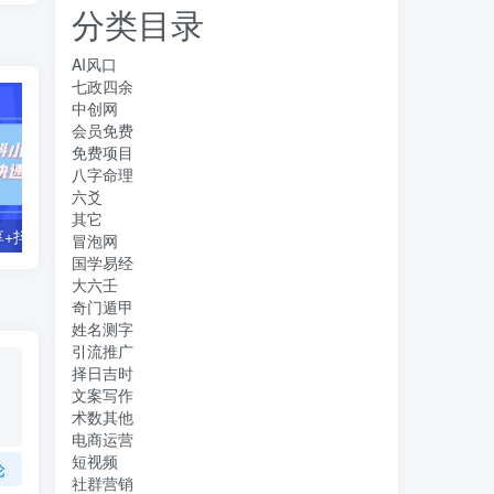
分类目录
AI风口
七政四余
中创网
会员免费
免费项目
八字命理
六爻
其它
零基础好物分享+抖小店+千川投流课：轻松快速起号，快速学会抖音投流
【主播必备】高级主播音效助手，懒人必备！！！
冒泡网
国学易经
大六壬
奇门遁甲
姓名测字
引流推广
择日吉时
文案写作
术数其他
电商运营
短视频
论
社群营销