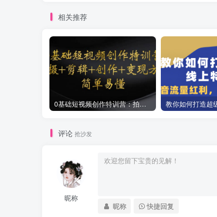
相关推荐
0基础短视频创作特训营：拍摄+剪辑+创作+变现方法
评论
抢沙发
昵称
昵称
快捷回复