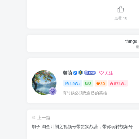
点赞
10
things
瀚萌
关注
4.9W+
3
30
574W+
有时候必须做自己的英雄
上一篇
胡子·淘金计划之视频号带货实战营，带你玩转视频号