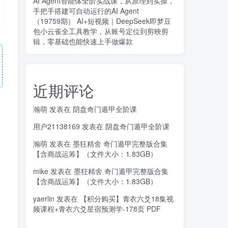
AI Agent智能体全阶实战课，从原理到实操，
手把手搭建可自动运行的AI Agent
（19759期） AI+短视频｜DeepSeek即梦豆
包小云雀全工具教学，从账号定位到剪映剪
辑，零基础也能快速上手做爆款
近期评论
瀚萌
发表在
阴盘奇门遁甲全阶课
用户21138169
发表在
阴盘奇门遁甲全阶课
瀚萌
发表在
墨狂精舍 奇门遁甲完整版合集
【含商战运筹】（文件大小：1.83GB）
mike
发表在
墨狂精舍 奇门遁甲完整版合集
【含商战运筹】（文件大小：1.83GB）
yaerlin
发表在
【积分购买】青衣六爻18集视
频课程+青衣六爻星宿预测学-178页 PDF