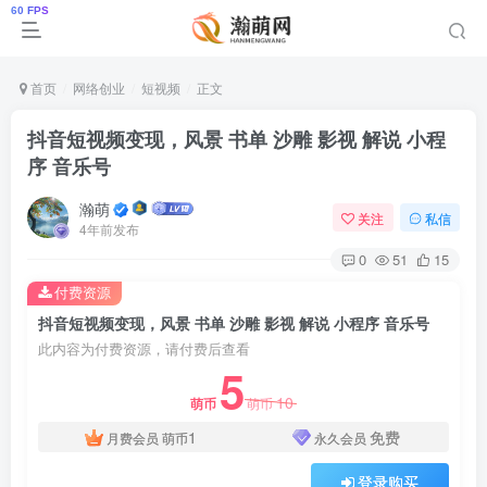
首页
网络创业
短视频
正文
抖音短视频变现，风景 书单 沙雕 影视 解说 小程
序 音乐号
瀚萌
关注
私信
4年前发布
0
51
15
付费资源
抖音短视频变现，风景 书单 沙雕 影视 解说 小程序 音乐号
此内容为付费资源，请付费后查看
5
10
萌币
萌币
1
免费
月费会员
萌币
永久会员
登录购买