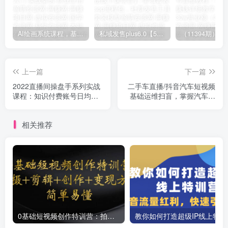
AI绘画系统课程，基础入门-实战案例-商业应用
私域发售plus6.0【5月份线下课录音】/全域套装sop流程包，社群发售工具套装模型
上一篇
下一篇
2022直播间操盘手系列实战
二手车直播/抖音汽车短视频
课程：知识付费账号日均场
基础运维扫盲，掌握汽车赛
观10万+(21节视频课)
道的根本玩法
相关推荐
0基础短视频创作特训营：拍摄+剪辑+创作+变现方法
教你如