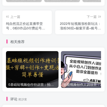
上一篇
下一篇
纯自然流正价起直播带货
2022年短视频涨粉新玩法：
号，0粉0作品0付费起号
涨粉36招+橱窗开通+账号运
（起号技术+答疑+配运营）
营（57节视频课）
相关推荐
0基础短视频创作特训营：拍摄+剪辑+创作+变现方法
全能
评论
抢沙发