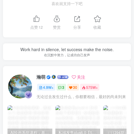
喜欢就支持一下吧
点赞
12
赞赏
分享
收藏
Work hard in silence, let success make the noise.
在沉默中努力，让成功自己发声
瀚萌
关注
4.9W+
3
30
575W+
无论过去发生过什么，你都要相信，最好的尚未到来
AI绘画系统课程，基础入门-实战案例-商业应用
私域发售plus6.0【5月份线下课录音】/全域套装sop流程包，社群发售工具套装模型