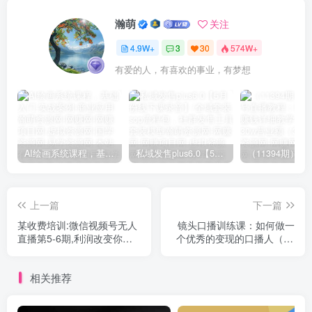
瀚萌
关注
4.9W+
3
30
574W+
有爱的人，有喜欢的事业，有梦想
AI绘画系统课程，基础入门-实战案例-商业应用
私域发售plus6.0【5月份线下课录音】/全域套装sop流程包，社群发售工具套装模型
上一篇
下一篇
某收费培训:微信视频号无人
镜头口播训练课：如何做一
直播第5-6期,利润改变你的
个优秀的变现的口播人（34
生活 价值1180元
节视频课）
相关推荐