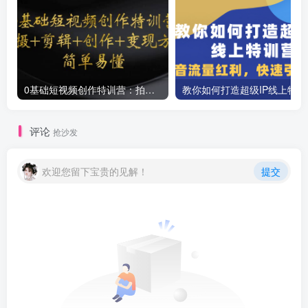
0基础短视频创作特训营：拍摄+剪辑+创作+变现方法
教你如
评论
抢沙发
欢迎您留下宝贵的见解！
提交