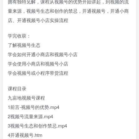
拥有独特见解，课程从视频号的优势开始讲起，到视频的流
量来源，视频号生态和创作的禁忌，开通视频号，开通小商
店、开通视频号小店实操流程
学完收获：
了解视频号生态
学会如何开通小商店和视频号小店
学会使用小商店和视频号小店
学会视频号或小程序带货流程
课程目录
九亩地视频号课程
1前言-视频号的优势.mp4
2视频号流量来源.mp4
3视频号生态和创作禁忌.mp4
4开通视频号.htm