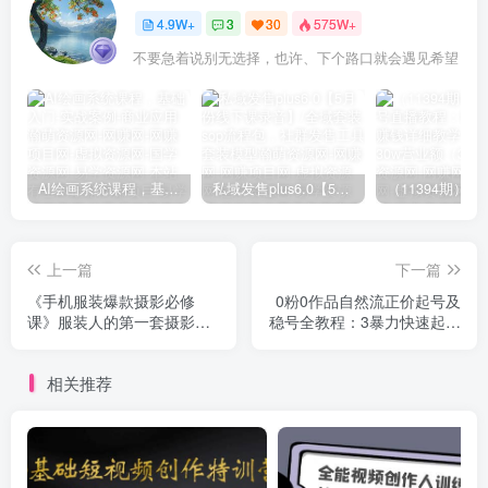
4.9W+
3
30
575W+
不要急着说别无选择，也许、下个路口就会遇见希望
AI绘画系统课程，基础入门-实战案例-商业应用
私域发售plus6.0【5月份线下课录音】/全域套装sop流程包，社群发售工具套装模型
上一篇
下一篇
《手机服装爆款摄影必修
0粉0作品自然流正价起号及
课》服装人的第一套摄影系
稳号全教程：3暴力快速起号
统课（价值399）
单日GMV破万-价值2980
相关推荐