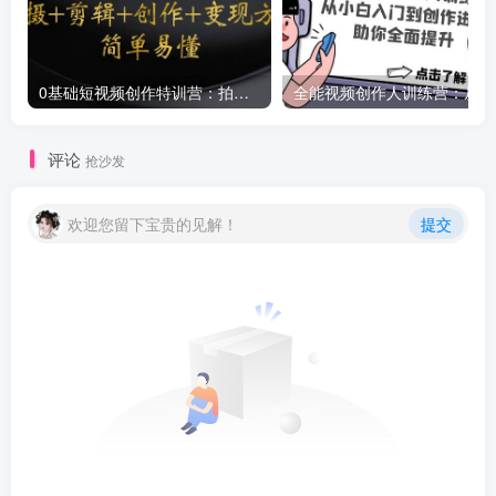
0基础短视频创作特训营：拍摄+剪辑+创作+变现方法
全能
评论
抢沙发
欢迎您留下宝贵的见解！
提交